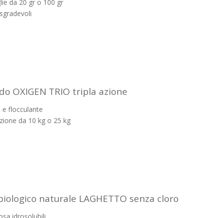
glie da 20 gr o 100 gr
sgradevoli
ido OXIGEN TRIO tripla azione
 e flocculante
ezione da 10 kg o 25 kg
iologico naturale LAGHETTO senza cloro
losa idrosolubili