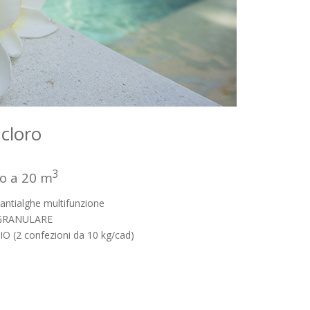
cloro
3
no a 20 m
antialghe multifunzione
 GRANULARE
O (2 confezioni da 10 kg/cad)