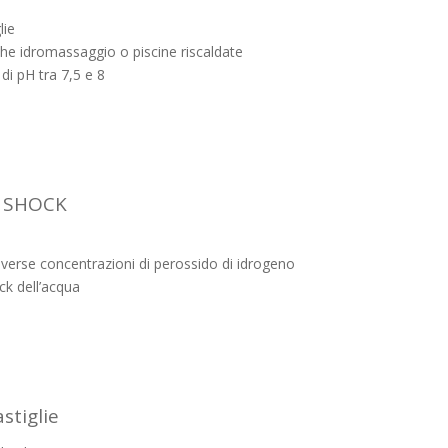
lie
che idromassaggio o piscine riscaldate
 di pH tra 7,5 e 8
O SHOCK
diverse concentrazioni di perossido di idrogeno
ck dell’acqua
stiglie